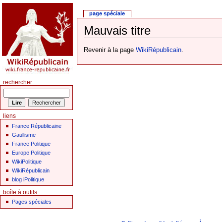
page spéciale
Mauvais titre
Revenir à la page
WikiRépublicain
.
rechercher
liens
France Républicaine
Gaullisme
France Politique
Europe Politique
WikiPolitique
WikiRépublicain
blog iPolitique
boîte à outils
Pages spéciales