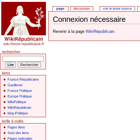
page
discussion
voir le texte source
Connexion nécessaire
Revenir à la page
WikiRépublicain
.
rechercher
liens
France Républicaine
Gaullisme
France Politique
Europe Politique
WikiPolitique
WikiRépublicain
blog iPolitique
boîte à outils
Pages liées
Suivi des liens
Pages spéciales