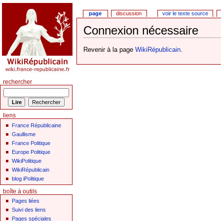
page
discussion
voir le texte source
Connexion nécessaire
Revenir à la page
WikiRépublicain
.
rechercher
liens
France Républicaine
Gaullisme
France Politique
Europe Politique
WikiPolitique
WikiRépublicain
blog iPolitique
boîte à outils
Pages liées
Suivi des liens
Pages spéciales