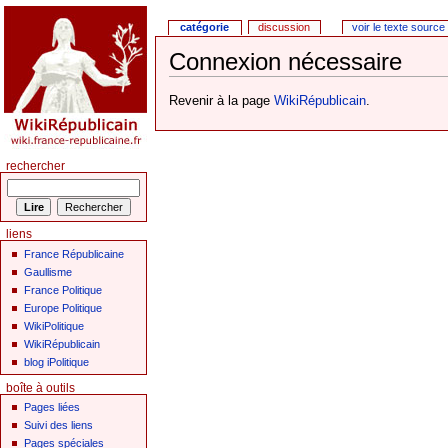
catégorie
discussion
voir le texte source
Connexion nécessaire
Revenir à la page
WikiRépublicain
.
rechercher
liens
France Républicaine
Gaullisme
France Politique
Europe Politique
WikiPolitique
WikiRépublicain
blog iPolitique
boîte à outils
Pages liées
Suivi des liens
Pages spéciales