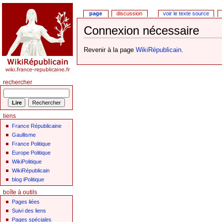
page
discussion
voir le texte source
Connexion nécessaire
Revenir à la page
WikiRépublicain
.
rechercher
liens
France Républicaine
Gaullisme
France Politique
Europe Politique
WikiPolitique
WikiRépublicain
blog iPolitique
boîte à outils
Pages liées
Suivi des liens
Pages spéciales