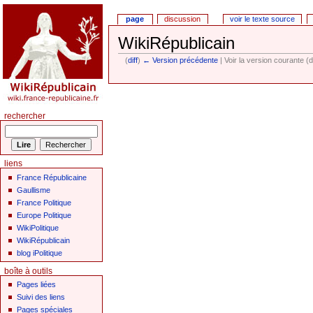
page
discussion
voir le texte source
WikiRépublicain
(
diff
)
← Version précédente
| Voir la version courante (d
rechercher
liens
France Républicaine
Gaullisme
France Politique
Europe Politique
WikiPolitique
WikiRépublicain
blog iPolitique
boîte à outils
Pages liées
Suivi des liens
Pages spéciales